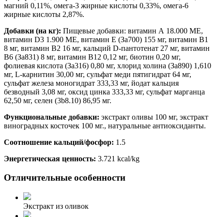
магний 0,11%, омега-3 жирные кислоты 0,33%, омега-6
жирные кислоты 2,87%.
Добавки (на кг):
Пищевые добавки: витамин А 18.000 МЕ,
витамин D3 1.900 МЕ, витамин Е (За700) 155 мг, витамин В1
8 мг, витамин В2 16 мг, кальций D-пантотенат 27 мг, витамин
В6 (За831) 8 мг, витамин В12 0,12 мг, биотин 0,20 мг,
фолиевая кислота (За316) 0,80 мг, хлорид холина (За890) 1,610
мг, L-карнитин 30,00 мг, сульфат меди пятигидрат 64 мг,
сульфат железа моногидрат 333,33 мг, йодат кальция
безводный 3,08 мг, оксид цинка 333,33 мг, сульфат марганца
62,50 мг, селен (3b8.10) 86,95 мг.
Функциональные добавки:
экстракт оливы 100 мг, экстракт
виноградных косточек 100 мг., натуральные антиоксиданты.
Соотношение кальций/фосфор:
1.5
Энергетическая ценность:
3.721 kcal/kg
Отличительные особенности
Экстракт из оливок