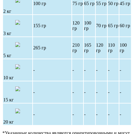
100 гр
75 гр
65 гр
55 гр
50 гр
45 гр
2 кг
120
100
155 гр
70 гр
65 гр
60 гр
гр
гр
3 кг
210
165
120
110
100
265 гр
гр
гр
гр
гр
гр
5 кг
-
-
-
-
-
-
10 кг
-
-
-
-
-
-
15 кг
-
-
-
-
-
-
20 кг
*Указанные количества являются ориентировочными и могут